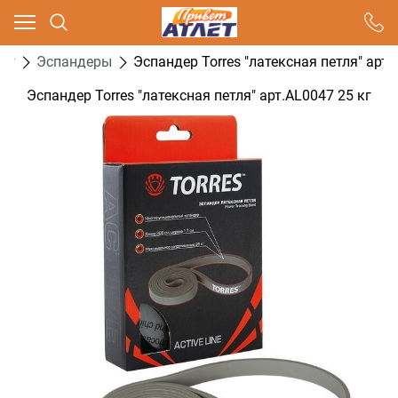
Ваш город - Москва,
угадали?
нг
Эспандеры
Эспандер Torres "латексная петля" арт.
ДА
НЕТ
Эспандер Torres "латексная петля" арт.AL0047 25 кг