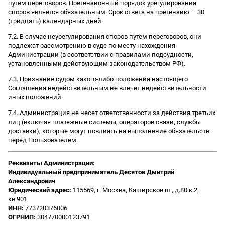
путем переговоров. Претензионный порядок урегулирования
споров является обязательным. Срок ответа на претензию — 30
(тридцать) календарных дней.
7.2. В случае неурегулирования споров путем переговоров, они
подлежат рассмотрению в суде по месту нахождения
Администрации (в соответствии с правилами подсудности,
установленными действующим законодательством РФ).
7.3. Признание судом какого-либо положения настоящего
Соглашения недействительным не влечет недействительности
иных положений.
7.4. Администрация не несет ответственности за действия третьих
лиц (включая платежные системы, операторов связи, службы
доставки), которые могут повлиять на выполнение обязательств
перед Пользователем.
Реквизиты Администрации:
Индивидуальный предприниматель Десятов Дмитрий
Александрович
Юридический адрес:
115569, г. Москва, Каширское ш., д.80 к.2,
кв.901
ИНН:
773720376006
ОГРНИП:
304770000123791