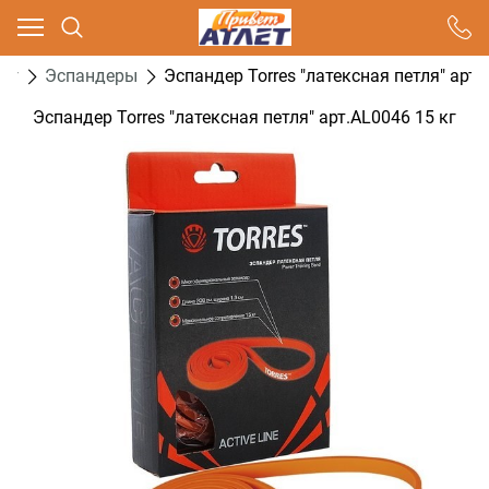
Ваш город - Москва,
угадали?
нг
Эспандеры
Эспандер Torres "латексная петля" арт.
ДА
НЕТ
Эспандер Torres "латексная петля" арт.AL0046 15 кг