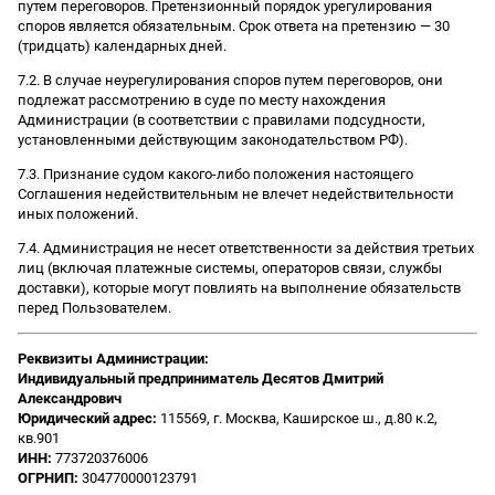
путем переговоров. Претензионный порядок урегулирования
споров является обязательным. Срок ответа на претензию — 30
(тридцать) календарных дней.
7.2. В случае неурегулирования споров путем переговоров, они
подлежат рассмотрению в суде по месту нахождения
Администрации (в соответствии с правилами подсудности,
установленными действующим законодательством РФ).
7.3. Признание судом какого-либо положения настоящего
Соглашения недействительным не влечет недействительности
иных положений.
7.4. Администрация не несет ответственности за действия третьих
лиц (включая платежные системы, операторов связи, службы
доставки), которые могут повлиять на выполнение обязательств
перед Пользователем.
Реквизиты Администрации:
Индивидуальный предприниматель Десятов Дмитрий
Александрович
Юридический адрес:
115569, г. Москва, Каширское ш., д.80 к.2,
кв.901
ИНН:
773720376006
ОГРНИП:
304770000123791