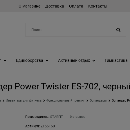
О магазине
Доставка
Оплата
Контакты
Например:
протеин
т
Единоборства
Активный отдых
Гимнастика
ер Power Twister ES-702, черный
а
Инвентарь для фитнеса
Функциональный тренинг
Эспандеры
Эспандер Po
Производитель:
STARFIT
0 отзывов
Артикул:
Z156160