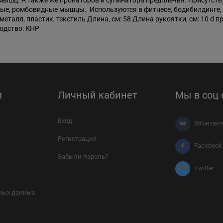
мышц. А также же пронаторов и супинатора предплечья. Присутст
ные, ромбовидные мышцы. Используются в фитнесе, бодибилдинге, ф
алл, пластик, текстиль Длина, см: 58 Длина рукоятки, см: 10 d пружи
водство: КНР
я
Личный кабинет
Мы в соц 
Вход
ВКонтакт
Регистрация
Facebook
Забыли пароль?
Twitter
ных данных