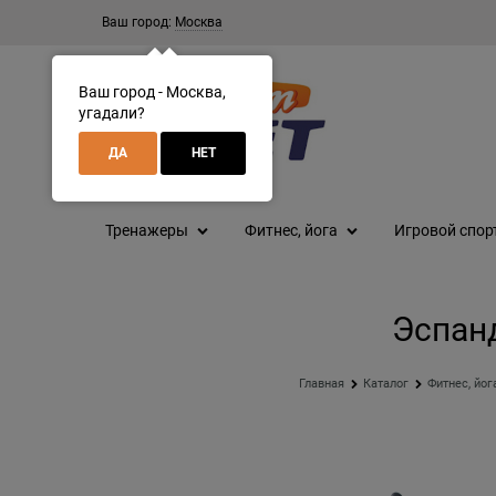
Ваш город:
Москва
Ваш город - Москва,
угадали?
ДА
НЕТ
Тренажеры
Фитнес, йога
Игровой спор
Эспанд
Главная
Каталог
Фитнес, йог