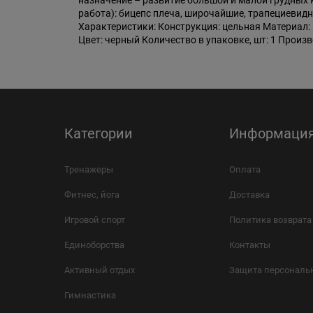
назначение – развитие большой и малой грудных 
работа): бицепс плеча, широчайшие, трапециевид
Характеристики: Конструкция: цельная Материал: мет
Цвет: черный Количество в упаковке, шт: 1 Произ
Категории
Информаци
Тренажеры
Оплата
Фитнес, йога
Доставка
Игровой спорт
Политика возврата
Единоборства
Контакты
Активный отдых
Защита персональ
Гимнастика