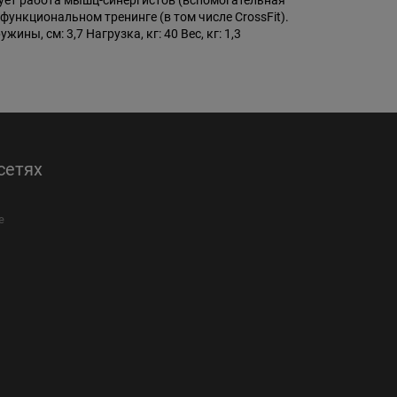
вует работа мышц-синергистов (вспомогательная
ункциональном тренинге (в том числе CrossFit).
ны, см: 3,7 Нагрузка, кг: 40 Вес, кг: 1,3
сетях
е