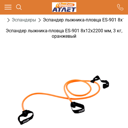
Ваш город - Москва,
угадали?
нг
Эспандеры
Эспандер лыжника-пловца ES-901 8х12
ДА
НЕТ
Эспандер лыжника-пловца ES-901 8х12х2200 мм, 3 кг,
оранжевый