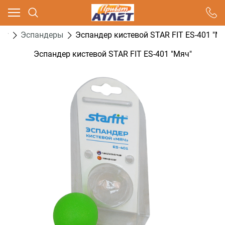
Ваш город - Москва,
угадали?
нг
Эспандеры
Эспандер кистевой STAR FIT ES-401 "М
ДА
НЕТ
Эспандер кистевой STAR FIT ES-401 "Мяч"