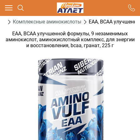
Ваш город - Москва,
угадали?
ты
Комплексные аминокислоты
ЕАА, BCAA улучшенной
ДА
НЕТ
ЕАА, BCAA улучшенной формулы, 9 незаменимых
аминокислот, аминокислотный комплекс, для энергии
и восстановления, bcaa, гранат, 225 г