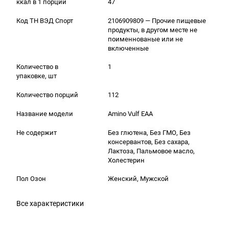
ккал в 1 порции
47
Код ТН ВЭД Спорт
2106909809 — Прочие пищевые
продукты, в другом месте не
поименнованые или не
включенные
Количество в
1
упаковке, шт
Количество порций
112
Название модели
Amino Vulf ЕАА
Не содержит
Без глютена, Без ГМО, Без
консервантов, Без сахара,
Лактоза, Пальмовое масло,
Холестерин
Пол Озон
Женский, Мужской
Все характеристики