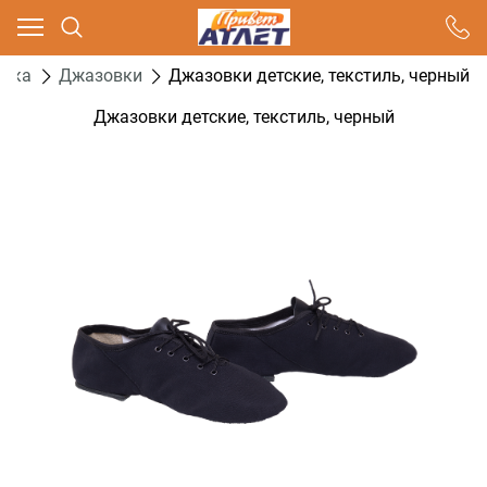
Ваш город - Москва,
угадали?
тика
Джазовки
Джазовки детские, текстиль, черный
ДА
НЕТ
Джазовки детские, текстиль, черный