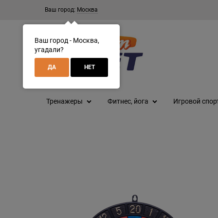
Ваш город:
Москва
Ваш город - Москва,
угадали?
ДА
НЕТ
Тренажеры
Фитнес, йога
Игровой спор