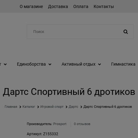
О магазине
Доставка
Оплата
Контакты
Например:
протеин
т
Единоборства
Активный отдых
Гимнастика
Дартс Спортивный 6 дротиков
Главная
Каталог
Игровой спорт
Дартс
Дартс Спортивный 6 дротиков
Производитель:
Prosport
0 отзывов
Артикул:
Z155332