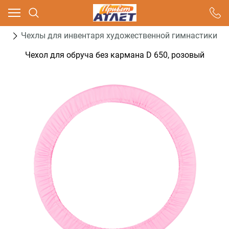
Ваш город - Москва,
угадали?
ка
Чехлы для инвентаря художественной гимнастики
ДА
НЕТ
Чехол для обруча без кармана D 650, розовый