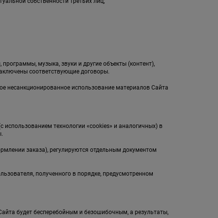
туальной собственности третьих лиц;
;
 программы, музыка, звуки и другие объекты (контент),
заключены соответствующие договоры.
бое несанкционированное использование материалов Сайта
(с использованием технологии «cookies» и аналогичных) в
.
ормлении заказа), регулируются отдельным документом
ользователя, полученного в порядке, предусмотренном
л Сайта будет бесперебойным и безошибочным, а результаты,