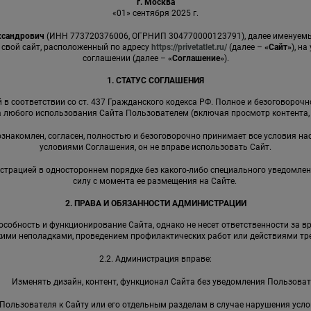
г. Москва
«01» сентября 2025 г.
ксандрович
(ИНН 773720376006, ОГРНИП 304770000123791), далее именуе
 свой сайт, расположенный по адресу
https://privetatlet.ru/
(далее –
«Сайт»
), н
соглашении (далее –
«Соглашение»
).
1. СТАТУС СОГЛАШЕНИЯ
в соответствии со ст. 437 Гражданского кодекса РФ. Полное и безоговороч
 любого использования Сайта Пользователем (включая просмотр контента, р
 ознакомлен, согласен, полностью и безоговорочно принимает все условия на
условиями Соглашения, он не вправе использовать Сайт.
страцией в одностороннем порядке без какого-либо специального уведомлен
силу с момента ее размещения на Сайте.
2. ПРАВА И ОБЯЗАННОСТИ АДМИНИСТРАЦИИ
собность и функционирование Сайта, однако не несет ответственности за в
кими неполадками, проведением профилактических работ или действиями тре
2.2. Администрация вправе:
Изменять дизайн, контент, функционал Сайта без уведомления Пользоват
Пользователя к Сайту или его отдельным разделам в случае нарушения усл