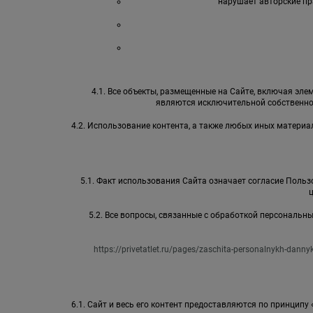
нарушает авторские пр
4.1. Все объекты, размещенные на Сайте, включая элем
являются исключительной собственно
4.2. Использование контента, а также любых иных матер
5.1. Факт использования Сайта означает согласие Пользо
5.2. Все вопросы, связанные с обработкой персональ
https://privetatlet.ru/pages/zaschita-personalnykh-danny
6.1. Сайт и весь его контент предоставляются по принципу