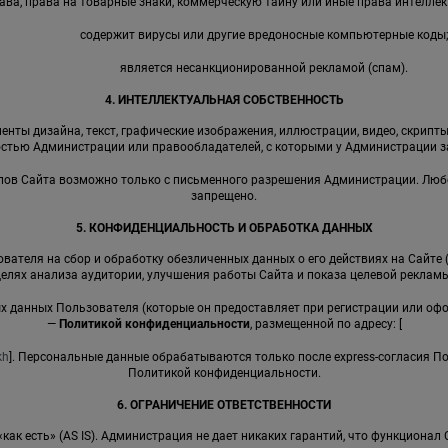
ава, права на товарные знаки, коммерческую тайну или иные права интеллек
содержит вирусы или другие вредоносные компьютерные коды
является несанкционированной рекламой (спам).
4. ИНТЕЛЛЕКТУАЛЬНАЯ СОБСТВЕННОСТЬ
енты дизайна, текст, графические изображения, иллюстрации, видео, скрипты,
стью Администрации или правообладателей, с которыми у Администрации 
иалов Сайта возможно только с письменного разрешения Администрации. Лю
запрещено.
5. КОНФИДЕНЦИАЛЬНОСТЬ И ОБРАБОТКА ДАННЫХ
вателя на сбор и обработку обезличенных данных о его действиях на Сайте 
целях анализа аудитории, улучшения работы Сайта и показа целевой рекламы
ных данных Пользователя (которые он предоставляет при регистрации или оф
—
Политикой конфиденциальности
, размещенной по адресу: [
kh
]. Персональные данные обрабатываются только после express-согласия П
Политикой конфиденциальности.
6. ОГРАНИЧЕНИЕ ОТВЕТСТВЕННОСТИ
 «как есть» (AS IS). Администрация не дает никаких гарантий, что функциона