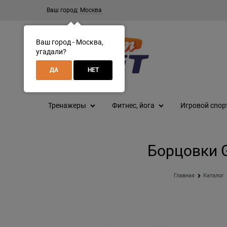
Ваш город:
Москва
Ваш город - Москва,
угадали?
ДА
НЕТ
Тренажеры
Фитнес, йога
Игровой спор
Борцовки G
Главная
Каталог