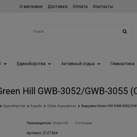
О магазине
Доставка
Оплата
Контакты
Например:
коньки
т
Единоборства
Активный отдых
Гимнастика
reen Hill GWB-3052/GWB-3055 (С
Единоборства
Борьба
Обувь борцовская
Борцовки Green Hill GWB-3052/GWB
Производитель:
Green Hill
0 отзывов
Артикул:
Z127364