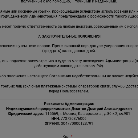
полученные с его помощью, — точными и надежными.
прямые или косвенные убытки, произошедшие вследствие использования ил
ыгоду, даже если Администрация предупреждала о возможности такого ущерб
ь несет полную ответственность за любые действия, совершенные им с испо
7. ЗАКЛЮЧИТЕЛЬНЫЕ ПОЛОЖЕНИЯ
решению путем переговоров. Претензионный порядок урегулирования споров
(тридцать) календарных дней.
ов, они подлежат рассмотрению в суде по месту нахождения Администрации (
действующим законодательством РФ).
-либо положения настоящего Соглашения недействительным не влечет недейс
я третьих лиц (включая платежные системы, операторов связи, службы доста
перед Пользователем.
Реквизиты Администрации:
Индивидуальный предприниматель Десятов Дмитрий Александрович
Юридический адрес:
115569, г. Москва, Каширское ш., д.80 к.2, кв.901
ИНН:
773720376006
ОГРНИП:
304770000123791
Код