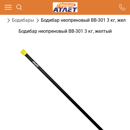
Ваш город - Москва,
угадали?
нг
Бодибары
Бодибар неопреновый BB-301 3 кг, желт
ДА
НЕТ
Бодибар неопреновый BB-301 3 кг, желтый