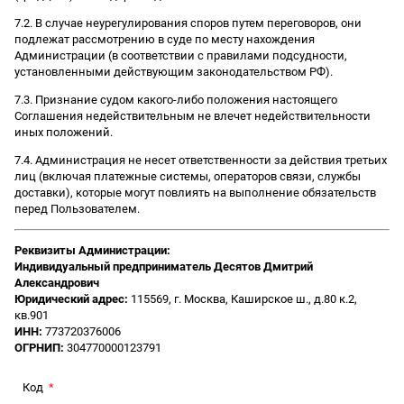
7.2. В случае неурегулирования споров путем переговоров, они
подлежат рассмотрению в суде по месту нахождения
Администрации (в соответствии с правилами подсудности,
установленными действующим законодательством РФ).
7.3. Признание судом какого-либо положения настоящего
Соглашения недействительным не влечет недействительности
иных положений.
7.4. Администрация не несет ответственности за действия третьих
лиц (включая платежные системы, операторов связи, службы
доставки), которые могут повлиять на выполнение обязательств
перед Пользователем.
Реквизиты Администрации:
Индивидуальный предприниматель Десятов Дмитрий
Александрович
Юридический адрес:
115569, г. Москва, Каширское ш., д.80 к.2,
кв.901
ИНН:
773720376006
ОГРНИП:
304770000123791
Код