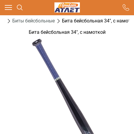
Ваш город - Москва,
угадали?
ол
Биты бейсбольные
Бита бейсбольная 34", с намот
ДА
НЕТ
Бита бейсбольная 34", с намоткой