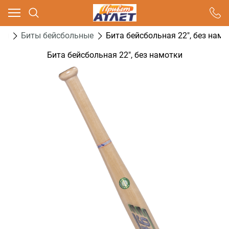
Ваш город - Москва,
угадали?
ол
Биты бейсбольные
Бита бейсбольная 22", без нам
ДА
НЕТ
Бита бейсбольная 22", без намотки