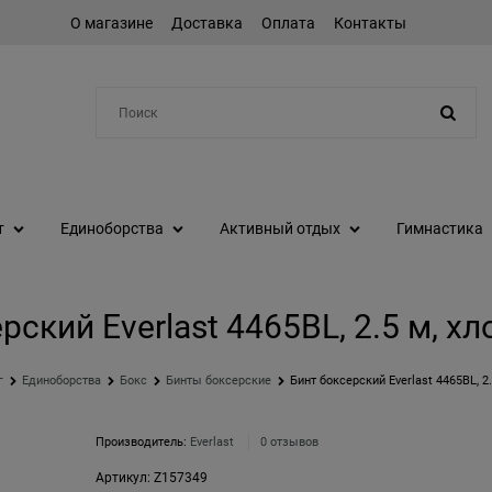
О магазине
Доставка
Оплата
Контакты
Например:
протеин
т
Единоборства
Активный отдых
Гимнастика
рский Everlast 4465BL, 2.5 м, хл
г
Единоборства
Бокс
Бинты боксерские
Бинт боксерский Everlast 4465BL, 2.
Производитель:
Everlast
0 отзывов
Артикул:
Z157349