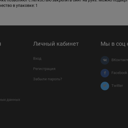
чке позволяют с легкостью закрепить бинт на руке. Можно подвер
чество в упаковке: 1
я
Личный кабинет
Мы в соц 
Вход
ВКонтакт
Регистрация
Facebook
Забыли пароль?
Twitter
ных данных