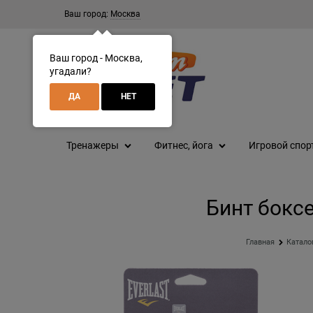
Ваш город:
Москва
Ваш город - Москва,
угадали?
ДА
НЕТ
Тренажеры
Фитнес, йога
Игровой спор
Бинт боксе
Главная
Катало