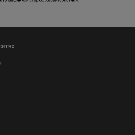
гать машинной стирке. Характеристики:
сетях
е