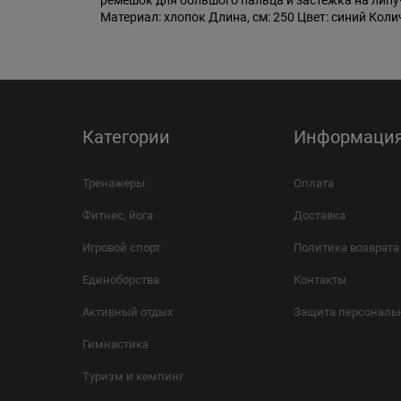
ремешок для большого пальца и застежка на липу
Материал: хлопок Длина, см: 250 Цвет: синий Коли
Категории
Информаци
Тренажеры
Оплата
Фитнес, йога
Доставка
Игровой спорт
Политика возврата
Единоборства
Контакты
Активный отдых
Защита персональ
Гимнастика
Туризм и кемпинг