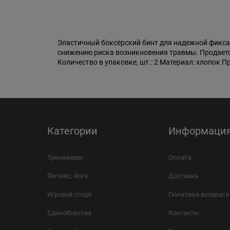
Эластичный боксёрский бинт для надежной фиксац
снижению риска возникновения травмы. Продается 
Количество в упаковке, шт.: 2 Материал: хлопок П
Категории
Информаци
Тренажеры
Оплата
Фитнес, йога
Доставка
Игровой спорт
Политика возврата
Единоборства
Контакты