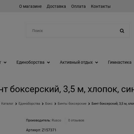
О магазине
Доставка
Оплата
Контакты
Например:
протеин
т
Единоборства
Активный отдых
Гимнастика
нт боксерский, 3,5 м, хлопок, си
Каталог
Единоборства
Бокс
Бинты боксерские
Бинт боксерский, 3,5 м, хло
Производитель:
Rusco
0 отзывов
Артикул:
Z157371