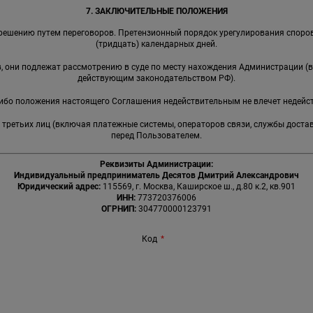
7. ЗАКЛЮЧИТЕЛЬНЫЕ ПОЛОЖЕНИЯ
решению путем переговоров. Претензионный порядок урегулирования споров
(тридцать) календарных дней.
ов, они подлежат рассмотрению в суде по месту нахождения Администрации (
действующим законодательством РФ).
-либо положения настоящего Соглашения недействительным не влечет недейс
я третьих лиц (включая платежные системы, операторов связи, службы доста
перед Пользователем.
Реквизиты Администрации:
Индивидуальный предприниматель Десятов Дмитрий Александрович
Юридический адрес:
115569, г. Москва, Каширское ш., д.80 к.2, кв.901
ИНН:
773720376006
ОГРНИП:
304770000123791
Код