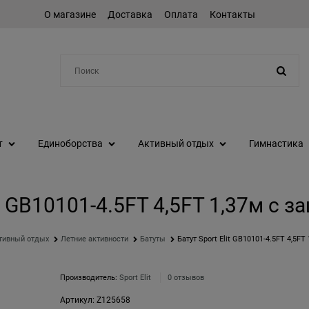
О магазине
Доставка
Оплата
Контакты
Например:
шейкер
т
Единоборства
Активный отдых
Гимнастика
it GB10101-4.5FT 4,5FT 1,37м с 
тивный отдых
Летние активности
Батуты
Батут Sport Elit GB10101-4.5FT 4,5FT
Производитель:
Sport Elit
0 отзывов
Артикул:
Z125658