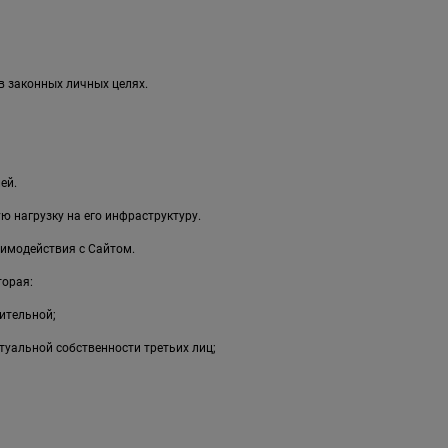
в законных личных целях.
ей.
 нагрузку на его инфраструктуру.
имодействия с Сайтом.
торая:
ительной;
туальной собственности третьих лиц;
;