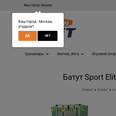
Ваш город:
Москва
Ваш город - Москва,
угадали?
ДА
НЕТ
Тренажеры
Фитнес, йога
Игровой спор
Батут Sport El
Главная
Каталог
Ак