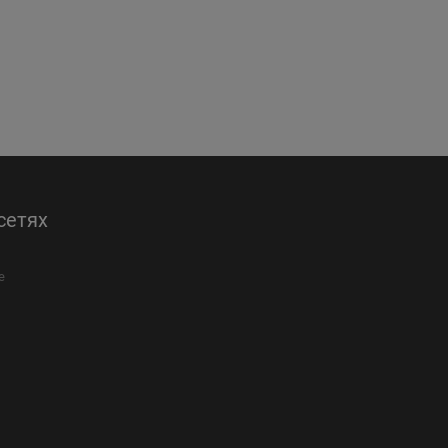
сетях
е