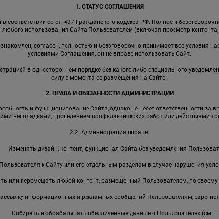
1. СТАТУС СОГЛАШЕНИЯ
в соответствии со ст. 437 Гражданского кодекса РФ. Полное и безоговороч
 любого использования Сайта Пользователем (включая просмотр контента, р
 ознакомлен, согласен, полностью и безоговорочно принимает все условия на
условиями Соглашения, он не вправе использовать Сайт.
страцией в одностороннем порядке без какого-либо специального уведомлен
силу с момента ее размещения на Сайте.
2. ПРАВА И ОБЯЗАННОСТИ АДМИНИСТРАЦИИ
собность и функционирование Сайта, однако не несет ответственности за в
кими неполадками, проведением профилактических работ или действиями тре
2.2. Администрация вправе:
Изменять дизайн, контент, функционал Сайта без уведомления Пользоват
Пользователя к Сайту или его отдельным разделам в случае нарушения усл
ть или перемещать любой контент, размещенный Пользователем, по своему
рассылку информационных и рекламных сообщений Пользователям, зарегист
Собирать и обрабатывать обезличенные данные о Пользователях (см. п. 