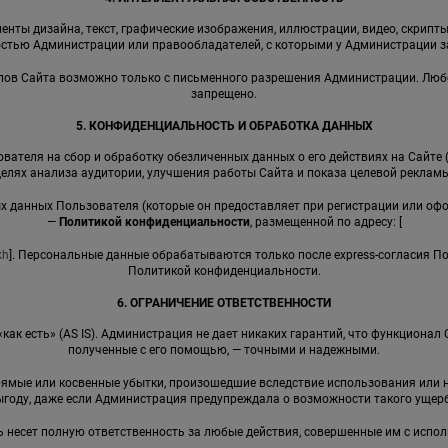
енты дизайна, текст, графические изображения, иллюстрации, видео, скрипты,
стью Администрации или правообладателей, с которыми у Администрации 
иалов Сайта возможно только с письменного разрешения Администрации. Лю
запрещено.
5. КОНФИДЕНЦИАЛЬНОСТЬ И ОБРАБОТКА ДАННЫХ
вателя на сбор и обработку обезличенных данных о его действиях на Сайте 
целях анализа аудитории, улучшения работы Сайта и показа целевой рекламы
ных данных Пользователя (которые он предоставляет при регистрации или оф
—
Политикой конфиденциальности
, размещенной по адресу: [
kh
]. Персональные данные обрабатываются только после express-согласия П
Политикой конфиденциальности.
6. ОГРАНИЧЕНИЕ ОТВЕТСТВЕННОСТИ
 «как есть» (AS IS). Администрация не дает никаких гарантий, что функциона
полученные с его помощью, — точными и надежными.
прямые или косвенные убытки, произошедшие вследствие использования ил
ыгоду, даже если Администрация предупреждала о возможности такого ущерб
ь несет полную ответственность за любые действия, совершенные им с испо