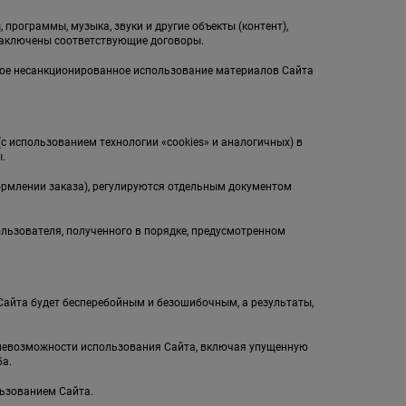
 программы, музыка, звуки и другие объекты (контент),
заключены соответствующие договоры.
бое несанкционированное использование материалов Сайта
(с использованием технологии «cookies» и аналогичных) в
.
ормлении заказа), регулируются отдельным документом
ользователя, полученного в порядке, предусмотренном
л Сайта будет бесперебойным и безошибочным, а результаты,
и невозможности использования Сайта, включая упущенную
а.
льзованием Сайта.