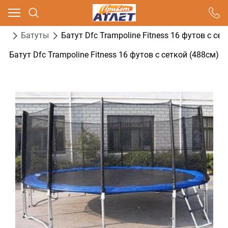
Ваш город - Москва,
угадали?
ти
Батуты
Батут Dfc Trampoline Fitness 16 футов с се
ДА
НЕТ
Батут Dfc Trampoline Fitness 16 футов с сеткой (488см)