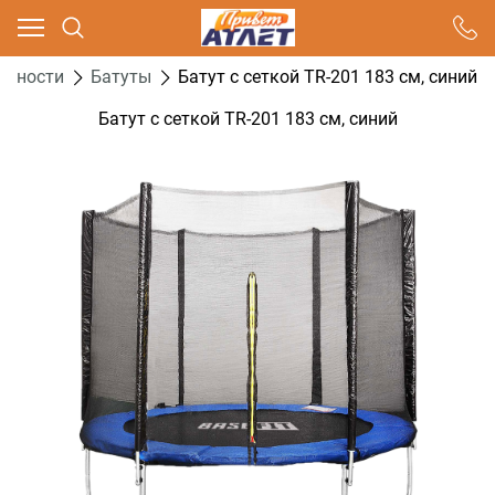
Ваш город - Москва,
угадали?
ивности
Батуты
Батут c сеткой TR-201 183 см, синий
ДА
НЕТ
Батут c сеткой TR-201 183 см, синий