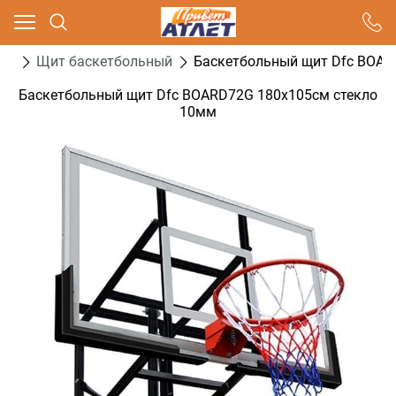
Ваш город - Москва,
угадали?
ол
Щит баскетбольный
Баскетбольный щит Dfc BOAR
ДА
НЕТ
Баскетбольный щит Dfc BOARD72G 180х105см стекло
10мм