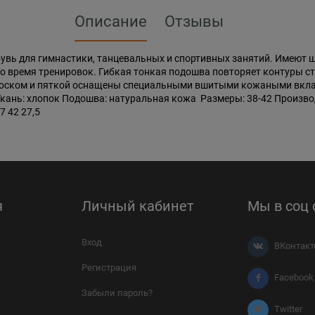
Описание
Отзывы
бувь для гимнастики, танцевальных и спортивных занятий. Имеют 
во время тренировок. Гибкая тонкая подошва повторяет контуры ст
 носком и пяткой оснащены специальными вшитыми кожаными вкла
: Ткань: хлопок Подошва: натуральная кожа Размеры: 38-42 Произ
7 42 27,5
я
Личный кабинет
Мы в соц 
Вход
ВКонтакт
Регистрация
Facebook
Забыли пароль?
Twitter