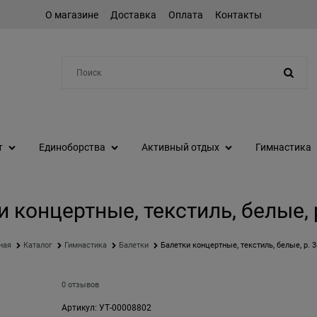
О магазине
Доставка
Оплата
Контакты
Например:
коньки
т
Единоборства
Активный отдых
Гимнастика
 концертные, текстиль, белые, 
ная
Каталог
Гимнастика
Балетки
Балетки концертные, текстиль, белые, р. 3
0 отзывов
Артикул:
УТ-00008802