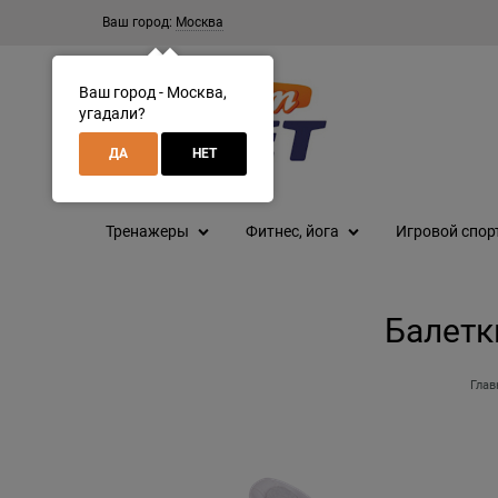
Ваш город:
Москва
Ваш город - Москва,
угадали?
ДА
НЕТ
Тренажеры
Фитнес, йога
Игровой спор
Балетки
Глав