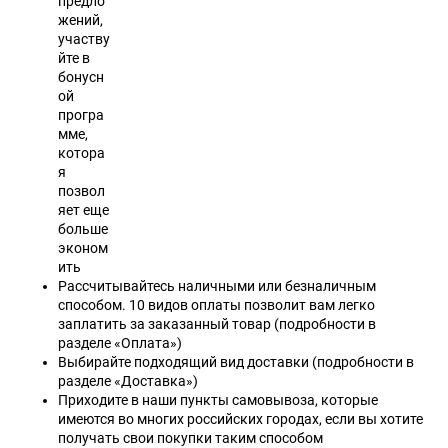
предло
жений,
участву
йте в
бонусн
ой
програ
мме,
котора
я
позвол
яет еще
больше
эконом
ить
Рассчитывайтесь наличными или безналичным
способом. 10 видов оплаты позволит вам легко
заплатить за заказанный товар (подробности в
разделе «Оплата»)
Выбирайте подходящий вид доставки (подробности в
разделе «Доставка»)
Приходите в наши пункты самовывоза, которые
имеются во многих российских городах, если вы хотите
получать свои покупки таким способом