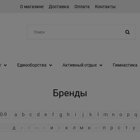
О магазине
Доставка
Оплата
Контакты
Например:
протеин
т
Единоборства
Активный отдых
Гимнастика
Бренды
0-9
a
b
c
d
e
f
g
h
i
j
k
l
m
n
o
p
q
в
г
д
е
ё
ж
з
и
й
к
л
м
н
о
п
р
с
т
у