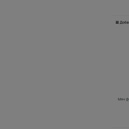
Доба
Мяч фу