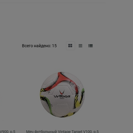
Всего найдено:
15
V900, р.5
Мяч футбольный Vintage Target V100, р.5