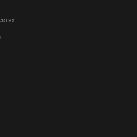
сетях
е