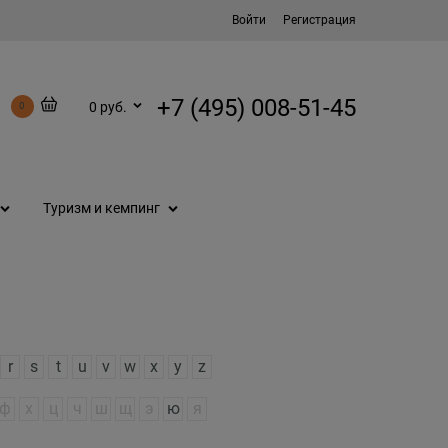
Войти
Регистрация
+7 (495) 008-51-45
0 руб.
0
Туризм и кемпинг
r
s
t
u
v
w
x
y
z
ф
х
ц
ч
ш
щ
э
ю
я