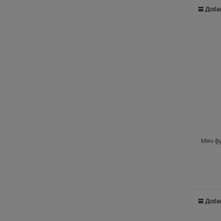
Доба
Мяч фу
Доба