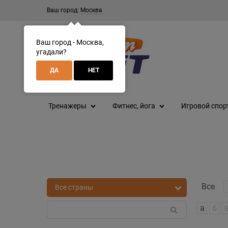
Ваш город:
Москва
Ваш город - Москва,
угадали?
ДА
НЕТ
Тренажеры
Фитнес, йога
Игровой спор
Все
а
б