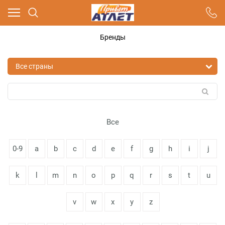
Ваш город - Москва,
угадали?
Бренды
ДА
НЕТ
Все
0-9
a
b
c
d
e
f
g
h
i
j
k
l
m
n
o
p
q
r
s
t
u
v
w
x
y
z