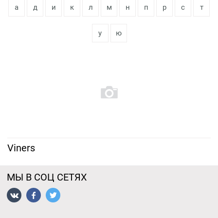
а
д
и
к
л
м
н
п
р
с
т
у
ю
Viners
МЫ В СОЦ СЕТЯХ