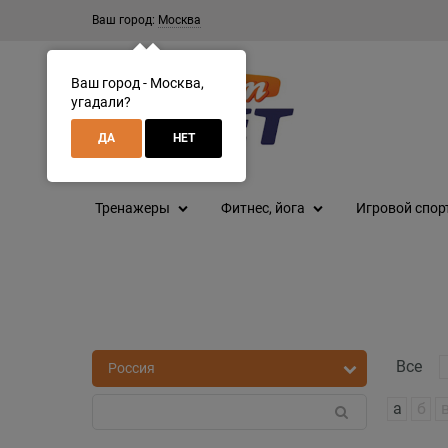
Ваш город:
Москва
Ваш город - Москва,
угадали?
ДА
НЕТ
Тренажеры
Фитнес, йога
Игровой спор
Все
а
б