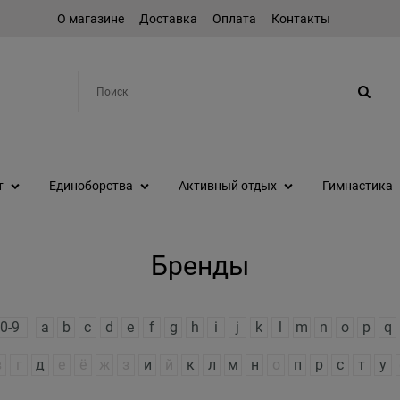
О магазине
Доставка
Оплата
Контакты
Например:
протеин
т
Единоборства
Активный отдых
Гимнастика
Бренды
0-9
a
b
c
d
e
f
g
h
i
j
k
l
m
n
o
p
q
в
г
д
е
ё
ж
з
и
й
к
л
м
н
о
п
р
с
т
у