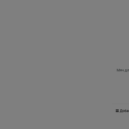
Мяч дл
Доба