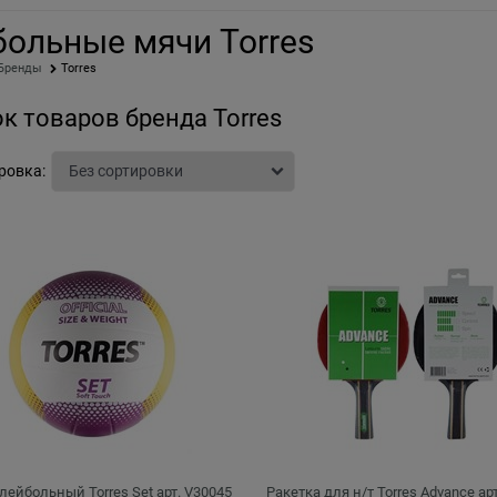
больные мячи Torres
Бренды
Torres
к товаров бренда Torres
ровка:
лейбольный Torres Set арт. V30045
Ракетка для н/т Torres Advance ар