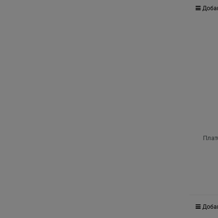
Доба
Плат
Доба