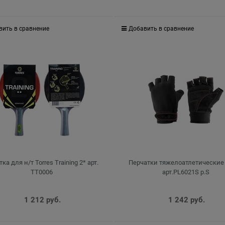
вить в сравнение
Добавить в сравнение
ка для н/т Torres Training 2* арт.
Перчатки тяжелоатлетические 
TT0006
арт.PL6021S р.S
1 212
 руб.
1 242
 руб.