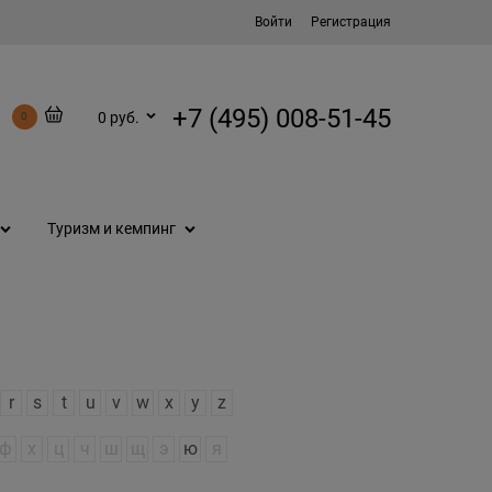
Войти
Регистрация
+7 (495) 008-51-45
0 руб.
0
Туризм и кемпинг
r
s
t
u
v
w
x
y
z
ф
х
ц
ч
ш
щ
э
ю
я