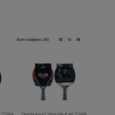
Всего найдено:
300
т. TT0004
Ракетка для н/т Torres Club 4* арт. TT0008