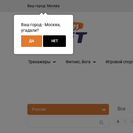
Ваш город:
Москва
Ваш город - Москва,
угадали?
ДА
НЕТ
Тренажеры
Фитнес, йога
Игровой спор
Все
а
б