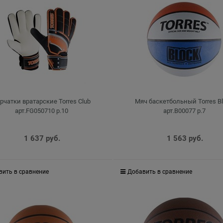
рчатки вратарские Torres Club
Мяч баскетбольный Torres B
арт.FG050710 р.10
арт.B00077 р.7
1 637
 руб.
1 563
 руб.
вить в сравнение
Добавить в сравнение