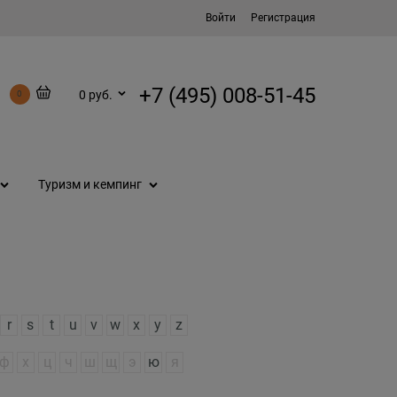
Войти
Регистрация
+7 (495) 008-51-45
0 руб.
0
Туризм и кемпинг
r
s
t
u
v
w
x
y
z
ф
х
ц
ч
ш
щ
э
ю
я