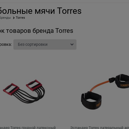
больные мячи Torres
Бренды
Torres
к товаров бренда Torres
ровка:
ндер Torres грудной латексный
Эспандер Torres латеральный ар