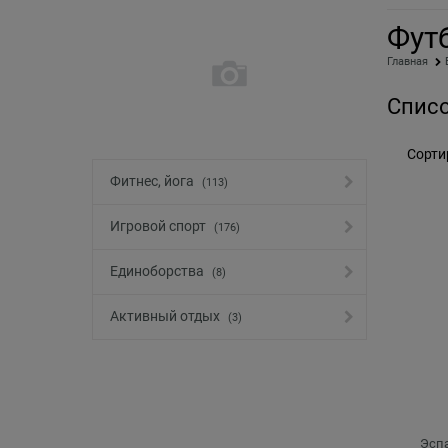
Фут
Главная
Списо
Сорти
Фитнес, йога
(113)
Игровой спорт
(176)
Единоборства
(8)
Активный отдых
(3)
Эспа