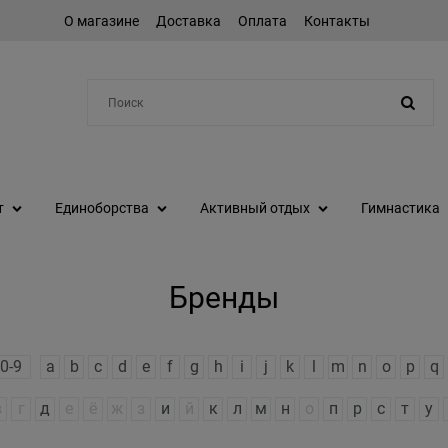
О магазине
Доставка
Оплата
Контакты
Например:
степпер
т
Единоборства
Активный отдых
Гимнастика
Бренды
0-9
a
b
c
d
e
f
g
h
i
j
k
l
m
n
o
p
q
в
г
д
е
ё
ж
з
и
й
к
л
м
н
о
п
р
с
т
у