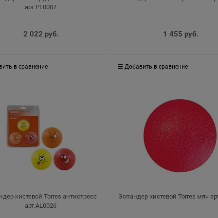
арт.PL0007
2 022
 руб.
1 455
 руб.
вить в сравнение
Добавить в сравнение
ндер кистевой Torres антистресс
Эспандер кистевой Torres мяч ар
арт.AL0026