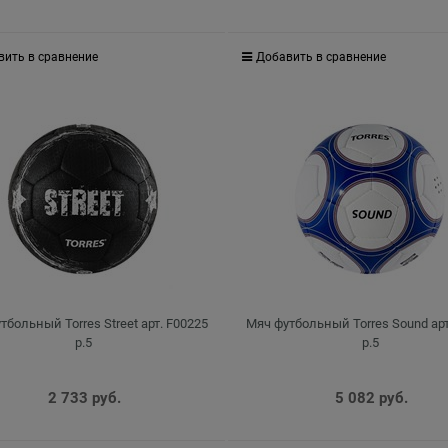
вить в сравнение
Добавить в сравнение
тбольный Torres Street арт. F00225
Мяч футбольный Torres Sound ар
р.5
р.5
2 733
 руб.
5 082
 руб.