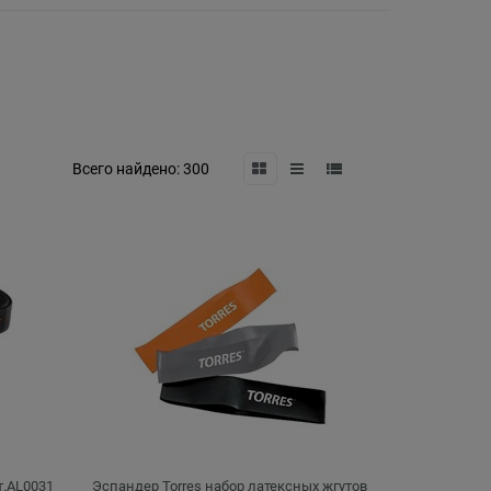
Всего найдено:
300
т.AL0031
Эспандер Torres набор латексных жгутов