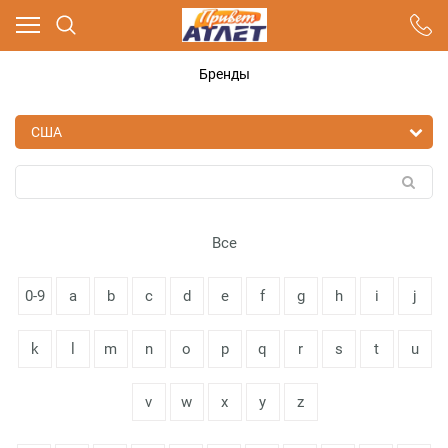
Ваш город - Москва,
угадали?
Бренды
ДА
НЕТ
Все
0-9
a
b
c
d
e
f
g
h
i
j
k
l
m
n
o
p
q
r
s
t
u
v
w
x
y
z