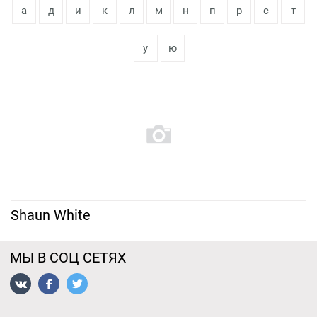
а
д
и
к
л
м
н
п
р
с
т
у
ю
Shaun White
МЫ В СОЦ СЕТЯХ