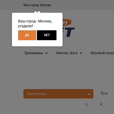
Ваш город:
Москва
Ваш город - Москва,
угадали?
ДА
НЕТ
Тренажеры
Фитнес, йога
Игровой спор
Все
а
б