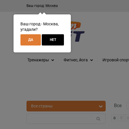
Ваш город:
Москва
Ваш город - Москва,
угадали?
ДА
НЕТ
Тренажеры
Фитнес, йога
Игровой спор
Все
а
б