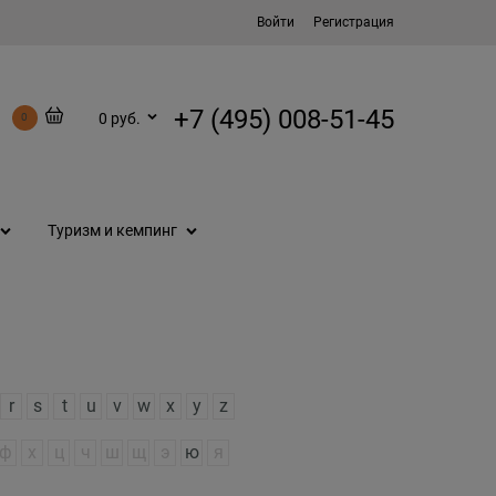
Войти
Регистрация
+7 (495) 008-51-45
0 руб.
0
Туризм и кемпинг
r
s
t
u
v
w
x
y
z
ф
х
ц
ч
ш
щ
э
ю
я