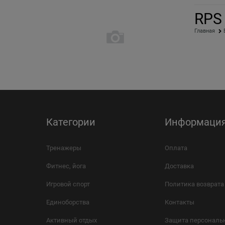
RPS 
Главная
Категории
Информаци
Тренажеры
Оплата
Фитнес, йога
Доставка
Игровой спорт
Политика возврата
Единоборства
Контакты
Активный отдых
Защита персональ