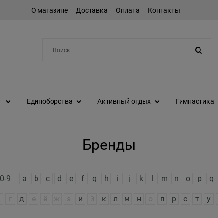
О магазине
Доставка
Оплата
Контакты
Например:
протеин
т
Единоборства
Активный отдых
Гимнастика
Бренды
0-9
a
b
c
d
e
f
g
h
i
j
k
l
m
n
o
p
q
в
г
д
е
ё
ж
з
и
й
к
л
м
н
о
п
р
с
т
у