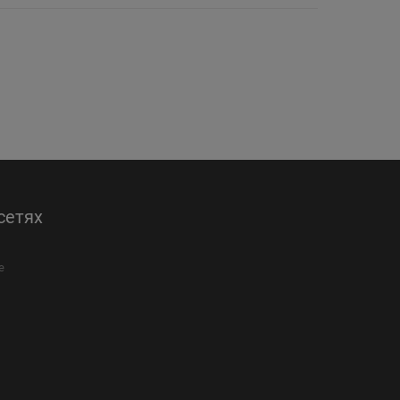
сетях
е