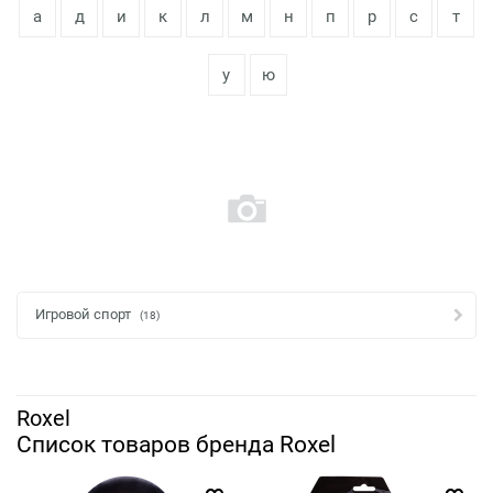
а
д
и
к
л
м
н
п
р
с
т
у
ю
Игровой спорт
(18)
Roxel
Список товаров бренда Roxel