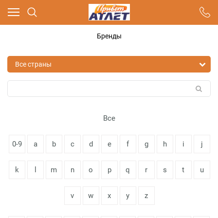
Ваш город - Москва,
угадали?
Бренды
ДА
НЕТ
Все
0-9
a
b
c
d
e
f
g
h
i
j
k
l
m
n
o
p
q
r
s
t
u
v
w
x
y
z