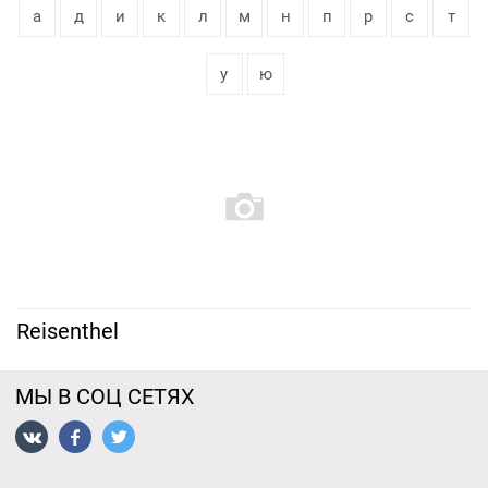
а
д
и
к
л
м
н
п
р
с
т
у
ю
Reisenthel
МЫ В СОЦ СЕТЯХ