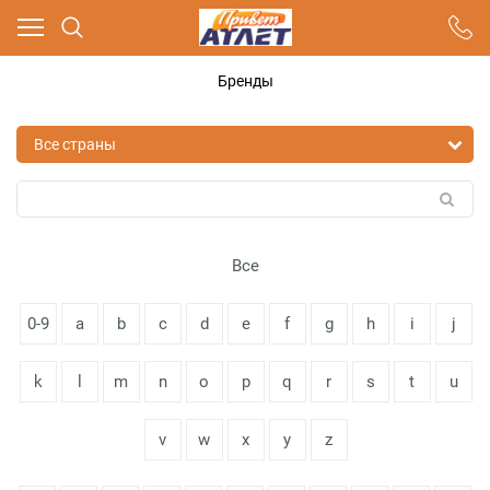
Ваш город - Москва,
угадали?
Бренды
ДА
НЕТ
Все
0-9
a
b
c
d
e
f
g
h
i
j
k
l
m
n
o
p
q
r
s
t
u
v
w
x
y
z