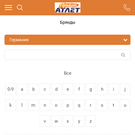
Ваш город - Москва,
угадали?
Бренды
ДА
НЕТ
Все
0-9
a
b
c
d
e
f
g
h
i
j
k
l
m
n
o
p
q
r
s
t
u
v
w
x
y
z