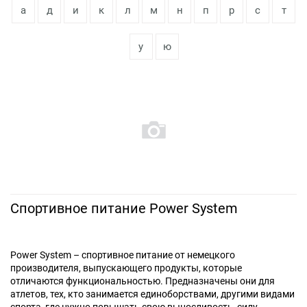
а
д
и
к
л
м
н
п
р
с
т
у
ю
Спортивное питание Power System
Power System – спортивное питание от немецкого
производителя, выпускающего продукты, которые
отличаются функциональностью. Предназначены они для
атлетов, тех, кто занимается единоборствами, другими видами