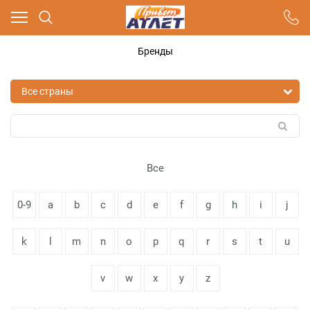
Ваш город - Москва,
угадали?
Бренды
ДА
НЕТ
Все
0-9
a
b
c
d
e
f
g
h
i
j
k
l
m
n
o
p
q
r
s
t
u
v
w
x
y
z