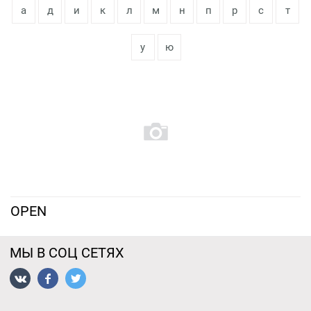
а
д
и
к
л
м
н
п
р
с
т
у
ю
OPEN
МЫ В СОЦ СЕТЯХ