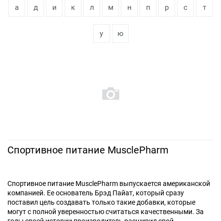
а
д
и
к
л
м
н
п
р
с
т
у
ю
Спортивное питание MusclePharm
Спортивное питание MusclePharm выпускается американской
компанией. Ее основатель Брэд Пайат, который сразу
поставил цель создавать только такие добавки, которые
могут с полной уверенностью считаться качественными. За