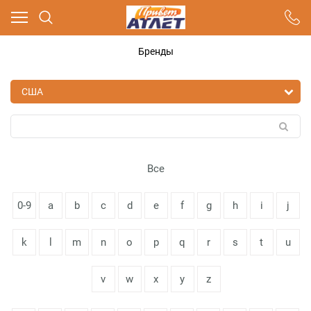
Ваш город - Москва,
угадали?
Бренды
ДА
НЕТ
Все
0-9
a
b
c
d
e
f
g
h
i
j
k
l
m
n
o
p
q
r
s
t
u
v
w
x
y
z