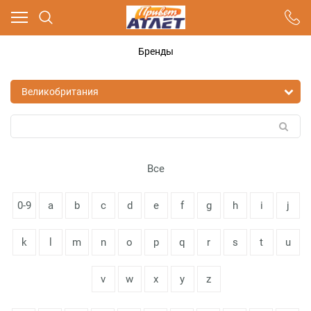
Ваш город - Москва,
угадали?
Бренды
ДА
НЕТ
Все
0-9
a
b
c
d
e
f
g
h
i
j
k
l
m
n
o
p
q
r
s
t
u
v
w
x
y
z