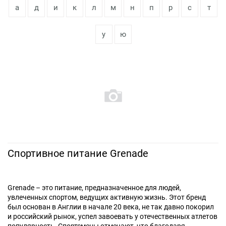
а
д
и
к
л
м
н
п
р
с
т
у
ю
Спортивное питание Grenade
Grenade – это питание, предназначенное для людей,
увлеченных спортом, ведущих активную жизнь. Этот бренд
был основан в Англии в начале 20 века, не так давно покорил
и российский рынок, успел завоевать у отечественных атлетов