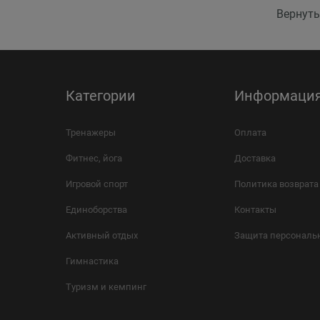
Вернуть
Категории
Информаци
Тренажеры
Оплата
Фитнес, йога
Доставка
Игровой спорт
Политика возврата
Единоборства
Контакты
Активный отдых
Защита персональ
Гимнастика
Туризм и кемпинг