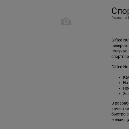
Спор
Главная
Gifted N
невероят
получал 
спортпро
Gifted Nut
Ка
На
Пр
Эф
В разраб
качестве
быстро в
желающих