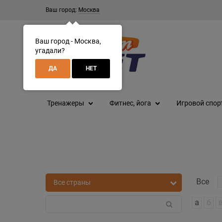
Ваш город:
Москва
Ваш город - Москва,
угадали?
ДА
НЕТ
Тренажеры
Фитнес, йога
Игровой спор
Все
а
б