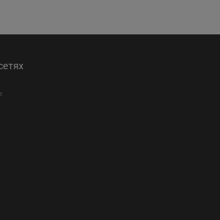
сетях
е