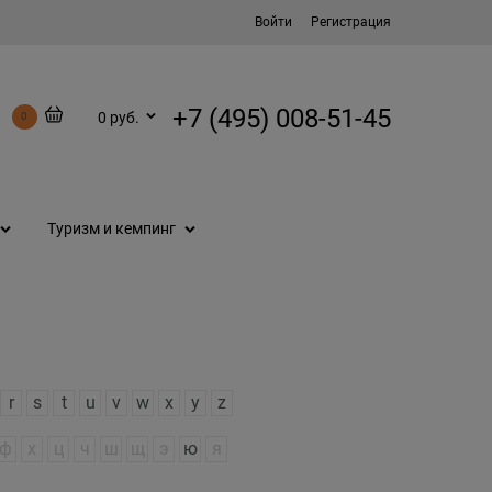
Войти
Регистрация
+7 (495) 008-51-45
0 руб.
0
Туризм и кемпинг
r
s
t
u
v
w
x
y
z
ф
х
ц
ч
ш
щ
э
ю
я