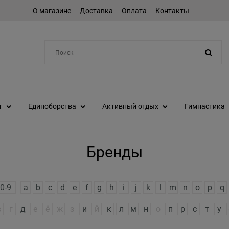
О магазине
Доставка
Оплата
Контакты
Например:
степпер
т
Единоборства
Активный отдых
Гимнастика
Бренды
0-9
a
b
c
d
e
f
g
h
i
j
k
l
m
n
o
p
q
в
г
д
е
ё
ж
з
и
й
к
л
м
н
о
п
р
с
т
у