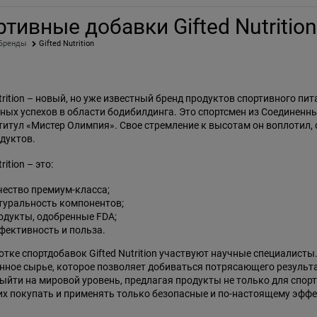
тивные добавки Gifted Nutrition
Бренды
Gifted Nutrition
utrition – новый, но уже известный бренд продуктов спортивного пи
ных успехов в области бодибилдинга. Это спортсмен из Соединен
титул «Мистер Олимпия». Свое стремление к высотам он воплотил
дуктов.
rition – это:
чество премиум-класса;
туральность компонентов;
одукты, одобренные FDA;
фективность и польза.
отке спортдобавок Gifted Nutrition участвуют научные специалисты
нное сырье, которое позволяет добиваться потрясающего результ
ыйти на мировой уровень, предлагая продукты не только для спорт
 покупать и применять только безопасные и по-настоящему эфф