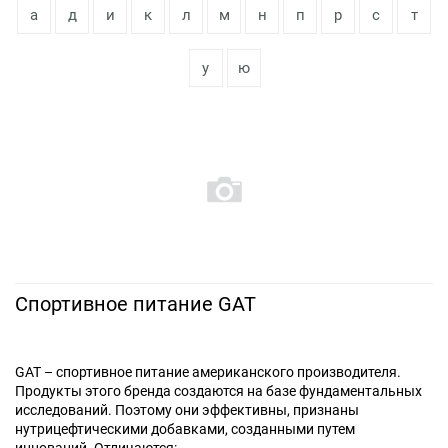
а
д
и
к
л
м
н
п
р
с
т
у
ю
Спортивное питание GAT
GAT – спортивное питание американского производителя.
Продукты этого бренда создаются на базе фундаментальных
исследований. Поэтому они эффективны, признаны
нутрицефтическими добавками, созданными путем