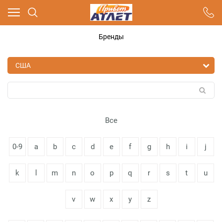
Ваш город - Москва,
угадали?
Бренды
ДА
НЕТ
Все
0-9
a
b
c
d
e
f
g
h
i
j
k
l
m
n
o
p
q
r
s
t
u
v
w
x
y
z