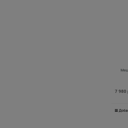
Мешо
7 980
Доба