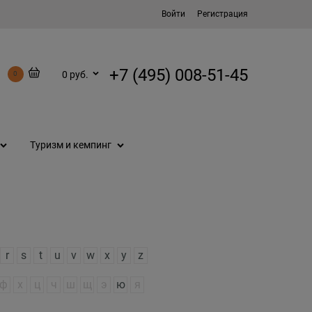
Войти
Регистрация
+7 (495) 008-51-45
0 руб.
0
Туризм и кемпинг
r
s
t
u
v
w
x
y
z
ф
х
ц
ч
ш
щ
э
ю
я