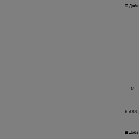
Доба
Мешо
5 483
Доба