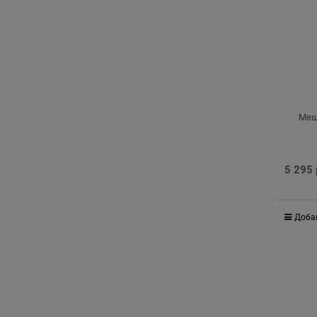
Мешо
5 295
Доба