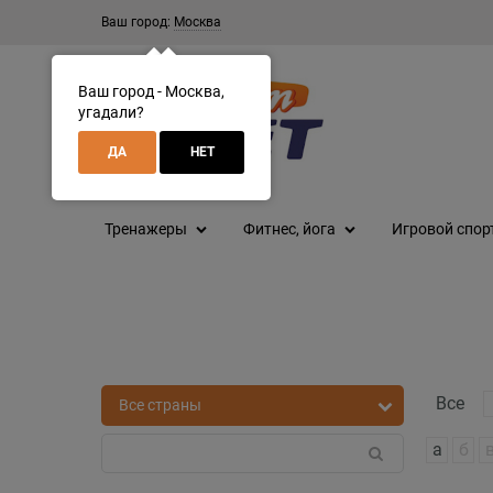
Ваш город:
Москва
Ваш город - Москва,
угадали?
ДА
НЕТ
Тренажеры
Фитнес, йога
Игровой спор
Все
а
б