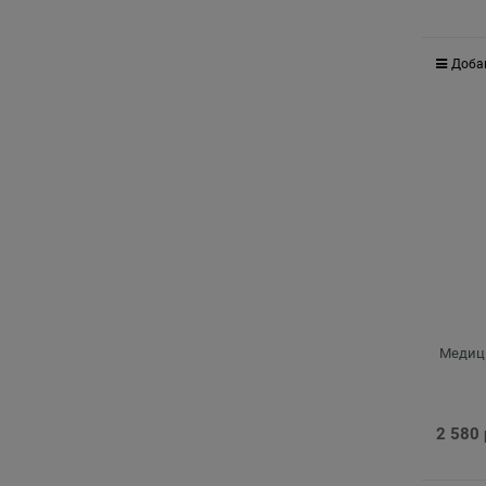
Доба
Медици
2 580