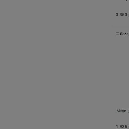
3 353
Доба
Медици
1 935