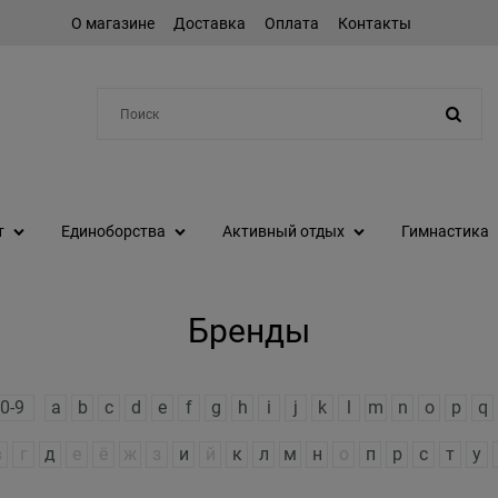
О магазине
Доставка
Оплата
Контакты
Например:
степпер
т
Единоборства
Активный отдых
Гимнастика
Бренды
0-9
a
b
c
d
e
f
g
h
i
j
k
l
m
n
o
p
q
в
г
д
е
ё
ж
з
и
й
к
л
м
н
о
п
р
с
т
у