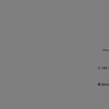
Мешо
3 180
Доба