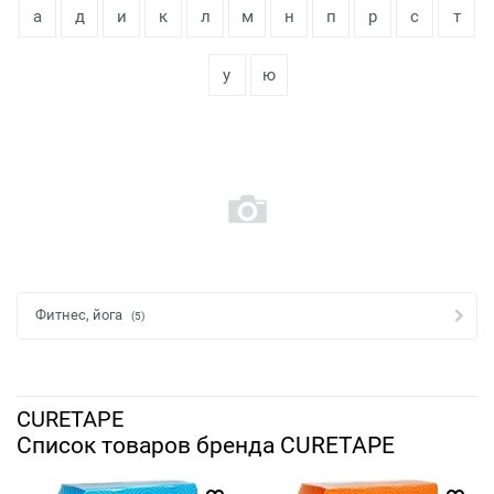
а
д
и
к
л
м
н
п
р
с
т
у
ю
Фитнес, йога
(5)
CURETAPE
Список товаров бренда CURETAPE