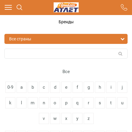
Ваш город - Москва,
угадали?
Бренды
ДА
НЕТ
Все
0-9
a
b
c
d
e
f
g
h
i
j
k
l
m
n
o
p
q
r
s
t
u
v
w
x
y
z