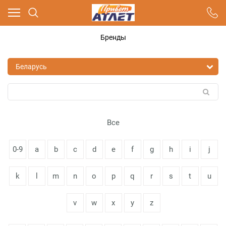
Ваш город - Москва,
угадали?
Бренды
ДА
НЕТ
Все
0-9
a
b
c
d
e
f
g
h
i
j
k
l
m
n
o
p
q
r
s
t
u
v
w
x
y
z