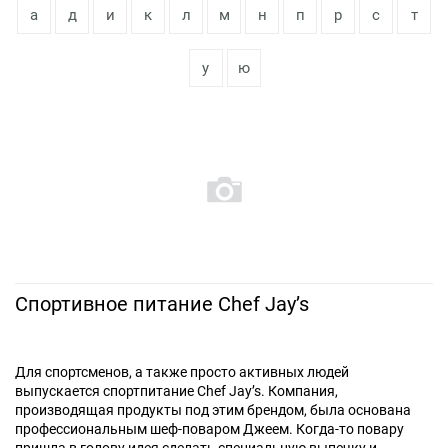
а
д
и
к
л
м
н
п
р
с
т
у
ю
Спортивное питание Chef Jay’s
Для спортсменов, а также просто активных людей
выпускается спортпитание Chef Jay’s. Компания,
производящая продукты под этим брендом, была основана
профессиональным шеф-поваром Джеем. Когда-то повару