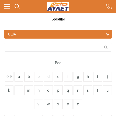
Ваш город - Москва,
угадали?
Бренды
ДА
НЕТ
Все
0-9
a
b
c
d
e
f
g
h
i
j
k
l
m
n
o
p
q
r
s
t
u
v
w
x
y
z