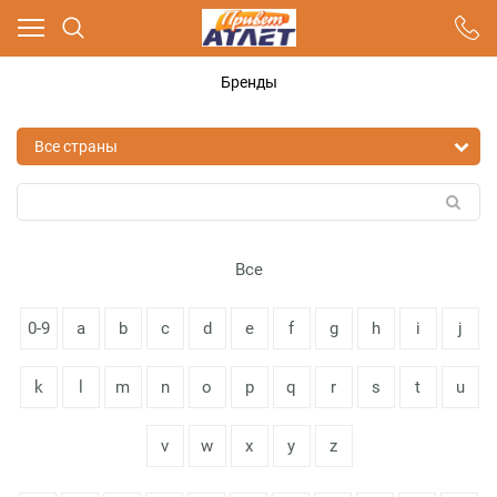
Ваш город - Москва,
угадали?
Бренды
ДА
НЕТ
Все
0-9
a
b
c
d
e
f
g
h
i
j
k
l
m
n
o
p
q
r
s
t
u
v
w
x
y
z