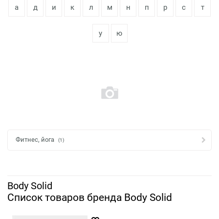
а
д
и
к
л
м
н
п
р
с
т
у
ю
Фитнес, йога
(1)
Body Solid
Список товаров бренда Body Solid