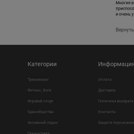
Многие а
приспосо
и очень 
Вернуть
Категории
Информаци
Тренажеры
Оплата
Фитнес, йога
Доставка
Игровой спорт
Политика возврата
Единоборства
Контакты
Активный отдых
Защита персональ
Гимнастика