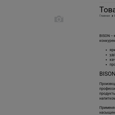
Тов
Главная
BISON – 
конкурен
яр
уд
ка
пр
BISON
Производ
професси
продукты
напитком
Применяя
насыщенн