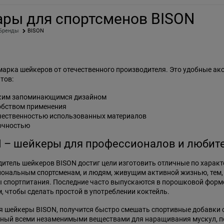
ары для спортсменов BISON
Бренды
BISON
марка шейкеров от отечественного производителя. Это удобные ак
тов:
ким запоминающимся дизайном
обством применения
чественностью использованных материалов
очностью
 – шейкеры для профессионалов и любит
итель шейкеров BISON достиг цели изготовить отличные по характ
ональным спортсменам, и людям, живущим активной жизнью, тем, 
 спортпитания. Последние часто выпускаются в порошковой форме
, чтобы сделать простой в употреблении коктейль.
 шейкеры BISON, получится быстро смешать спортивные добавки 
ый всеми незаменимыми веществами для наращивания мускул, по