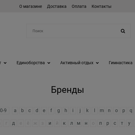
О магазине
Доставка
Оплата
Контакты
Например:
коньки
т
Единоборства
Активный отдых
Гимнастика
Бренды
0-9
a
b
c
d
e
f
g
h
i
j
k
l
m
n
o
p
q
в
г
д
е
ё
ж
з
и
й
к
л
м
н
о
п
р
с
т
у