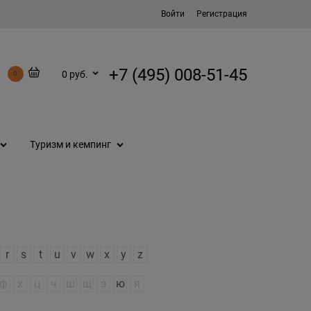
Войти
Регистрация
+7 (495) 008-51-45
0 руб.
0
Туризм и кемпинг
r
s
t
u
v
w
x
y
z
ф
х
ц
ч
ш
щ
э
ю
я