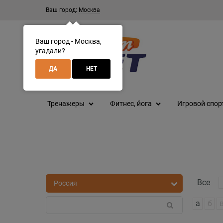
Ваш город:
Москва
Ваш город - Москва,
угадали?
ДА
НЕТ
Тренажеры
Фитнес, йога
Игровой спор
Все
а
б