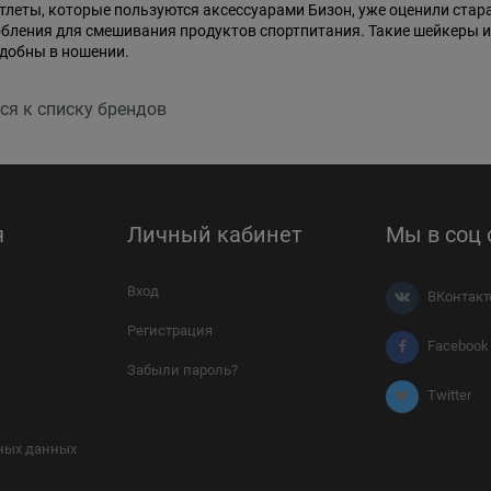
тлеты, которые пользуются аксессуарами Бизон, уже оценили ста
бления для смешивания продуктов спортпитания. Такие шейкеры 
удобны в ношении.
ся к списку брендов
я
Личный кабинет
Мы в соц 
Вход
ВКонтакт
Регистрация
Facebook
Забыли пароль?
Twitter
ных данных