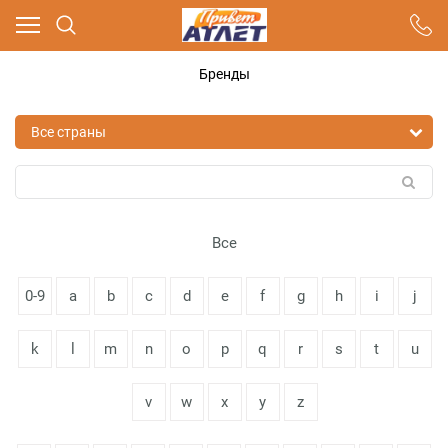
Ваш город - Москва,
угадали?
Бренды
ДА
НЕТ
Все
0-9
a
b
c
d
e
f
g
h
i
j
k
l
m
n
o
p
q
r
s
t
u
v
w
x
y
z