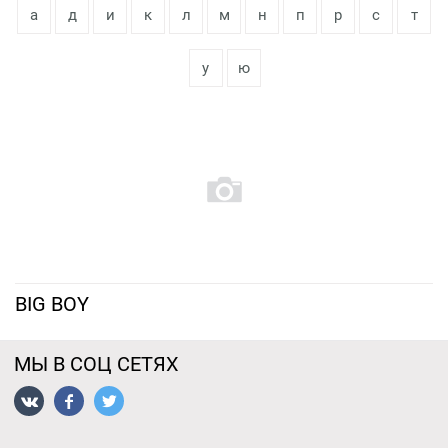
а
д
и
к
л
м
н
п
р
с
т
у
ю
BIG BOY
МЫ В СОЦ СЕТЯХ