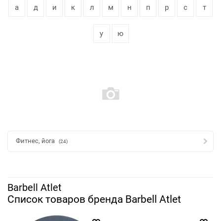
а
д
и
к
л
м
н
п
р
с
т
у
ю
Фитнес, йога
(24)
Barbell Atlet
Список товаров бренда Barbell Atlet