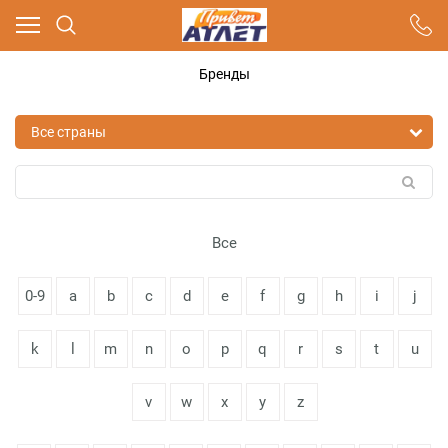
Ваш город - Москва,
угадали?
Бренды
ДА
НЕТ
Все
0-9
a
b
c
d
e
f
g
h
i
j
k
l
m
n
o
p
q
r
s
t
u
v
w
x
y
z