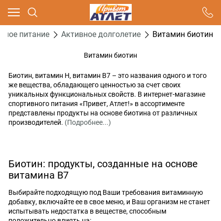
Ваш город - Москва,
угадали?
вное питание
Активное долголетие
Витамин биотин
ДА
НЕТ
Витамин биотин
Биотин, витамин Н, витамин В7 – это названия одного и того
же вещества, обладающего ценностью за счет своих
уникальных функциональных свойств. В интернет-магазине
спортивного питания «Привет, Атлет!» в ассортименте
представлены продукты на основе биотина от различных
производителей.
(Подробнее...)
Биотин: продукты, созданные на основе
витамина В7
Выбирайте подходящую под Ваши требования витаминную
добавку, включайте ее в свое меню, и Ваш организм не станет
испытывать недостатка в веществе, способным
положительно влиять на: