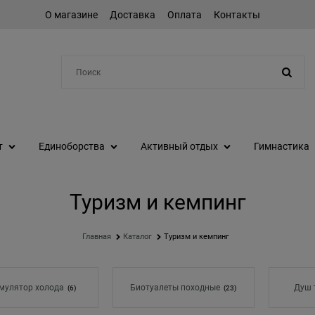
О магазине
Доставка
Оплата
Контакты
Например:
коньки
т
Единоборства
Активный отдых
Гимнастика
Туризм и кемпинг
Главная
Каталог
Туризм и кемпинг
мулятор холода
Биотуалеты походные
Душ 
(6)
(23)