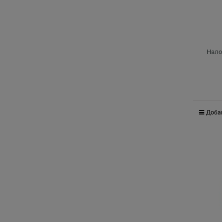
Нало
Доба