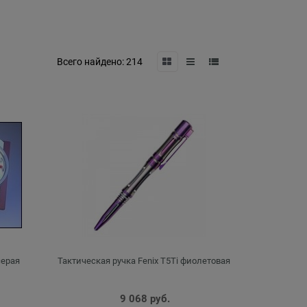
Всего найдено:
214
серая
Тактическая ручка Fenix T5Ti фиолетовая
9 068
 руб.