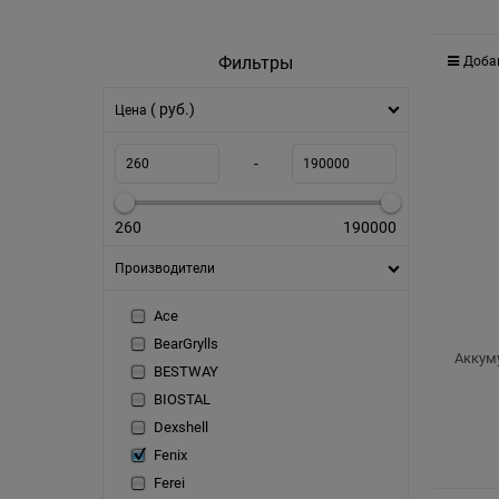
Фильтры
Доба
( руб.)
Цена
-
260
190000
Производители
Ace
BearGrylls
Аккуму
BESTWAY
BIOSTAL
Dexshell
Fenix
Ferei