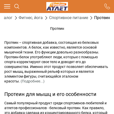
Ваш город - Москва,
угадали?
аталог
Фитнес, йога
Спортивное питание
Протеин
ДА
НЕТ
Протеин
Протеин – спортивная добавка, состоящая из белковых
компонентов. А белок, как известно, является основой
мышечной ткани. Его функции довольно разнообразны.
Протеин-белок употребляют люди, которые с помощью
спорта корректируют свое тело и доводят его до
совершенства. Именно этот продукт позволяет обеспечивать
рост мышц, выраженный рельеф которых и является
элементом фигуры, считающейся эталоном
красоты.
(Подробнее...)
Протеин для мышц и его особенности
Самый популярный продукт среди спортсменов-любителей и
атлетов-профессионалов - белковый протеин. Как правило,
это добавка сделана из концентрированного белка, который