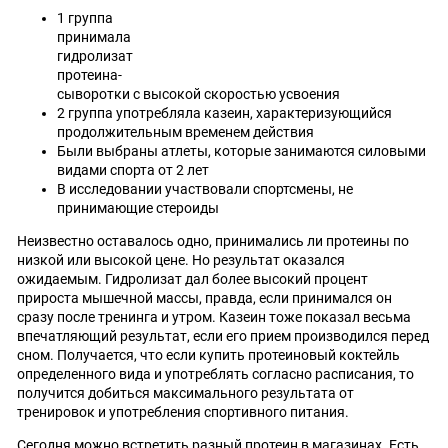
1 группа
принимала
гидролизат
протеина-
сыворотки с высокой скоростью усвоения
2 группа употребляла казеин, характеризующийся
продолжительным временем действия
Были выбраны атлеты, которые занимаются силовыми
видами спорта от 2 лет
В исследовании участвовали спортсмены, не
принимающие стероиды
Неизвестно оставалось одно, принимались ли протеины по
низкой или высокой цене. Но результат оказался
ожидаемым. Гидролизат дал более высокий процент
прироста мышечной массы, правда, если принимался он
сразу после тренинга и утром. Казеин тоже показал весьма
впечатляющий результат, если его прием производился перед
сном. Получается, что если купить протеиновый коктейль
определенного вида и употреблять согласно расписания, то
получится добиться максимального результата от
тренировок и употребления спортивного питания.
Сегодня можно встретить разный протеин в магазинах. Есть