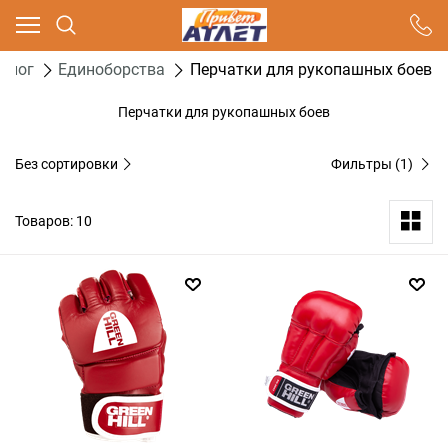
Ваш город - Москва,
угадали?
алог
Единоборства
Перчатки для рукопашных боев
ДА
НЕТ
Перчатки для рукопашных боев
Без сортировки
Фильтры
(1)
Товаров: 10