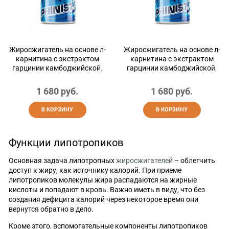
Жиросжигатель на основе л-
Жиросжигатель на основе л-
карнитина с экстрактом
карнитина с экстрактом
гарцинии камбоджийской,
гарцинии камбоджийской,
для похудения, сушки и
для похудения, сушки и
контроля аппетита, l-
контроля аппетита, l-
1 680
 руб.
1 680
 руб.
carnitine, вишня, 200 г
carnitine, экзотик, 200 г
В КОРЗИНУ
В КОРЗИНУ
Функции липотропиков
Основная задача липотропных
жиросжигателей
– облегчить
доступ к жиру, как источнику калорий. При приеме
липотропиков молекулы жира распадаются на жирные
кислоты и попадают в кровь. Важно иметь в виду, что без
создания дефицита калорий через некоторое время они
вернутся обратно в депо.
Кроме этого, вспомогательные компоненты липотропиков