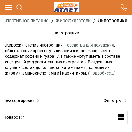
Ваш город - Москва,
угадали?
Спортивное питание
Жиросжигатели
Липотропики
ДА
НЕТ
Липотропики
Жиросжигатели липотропики –
средства для похудения
,
облегчающие процесс утилизации жиров. Чаще всего
содержат кофеин и гуарану, а также могут иметь в составе
еще целый ряд растительных экстрактов. В отдельных
случаях состав дополняется витаминами, полезными
жирами, аминокислотами и l-карнитином.
(Подробнее...)
Без сортировки
Фильтры
Товаров: 4