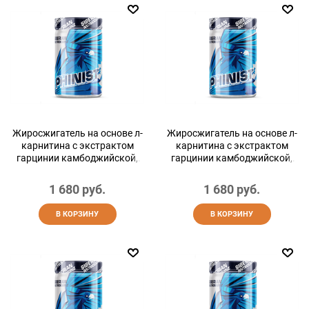
Жиросжигатель на основе л-
Жиросжигатель на основе л-
карнитина с экстрактом
карнитина с экстрактом
гарцинии камбоджийской,
гарцинии камбоджийской,
для похудения, сушки и
для похудения, сушки и
контроля аппетита, l-
контроля аппетита, l-
1 680
 руб.
1 680
 руб.
carnitine, гранат, 200 г
carnitine, киви, 200 г
В КОРЗИНУ
В КОРЗИНУ